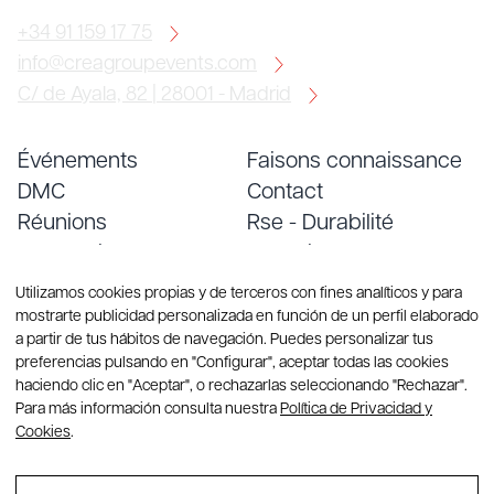
+34 91 159 17 75
info@creagroupevents.com
C/ de Ayala, 82 | 28001 - Madrid
Événements
Faisons connaissance
DMC
Contact
Réunions
Rse - Durabilité
Conventions
Emploi
Services
Blog
Utilizamos cookies propias y de terceros con fines analíticos y para
mostrarte publicidad personalizada en función de un perfil elaborado
a partir de tus hábitos de navegación. Puedes personalizar tus
preferencias pulsando en "Configurar", aceptar todas las cookies
haciendo clic en "Aceptar", o rechazarlas seleccionando "Rechazar".
Para más información consulta nuestra
Política de Privacidad y
Cookies
.
© Copyright 2026 Group CREA. Tous droits réservés