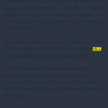
comme une référence dans la gestion de destination en
Espagne, et particulièrement à Barcelone. « CREA a
transformé notre sommet à Barcelone », déclare Jane
Davis, directrice marketing, soulignant notre engagement
envers l’excellence.
De nombreux clients nous font confiance pour notre
fiabilité et notre leadership constant dans l’industrie
MICE
.
Les tendances DMC en 2026
En 2025, la durabilité et l’innovation technologique
domineront le paysage des DMC. CREA Group est à
l’avant-garde, Transports neutres en carbone, Visites
virtuelles, Écrans LED de nouvelle génération, Animations
3D immersives