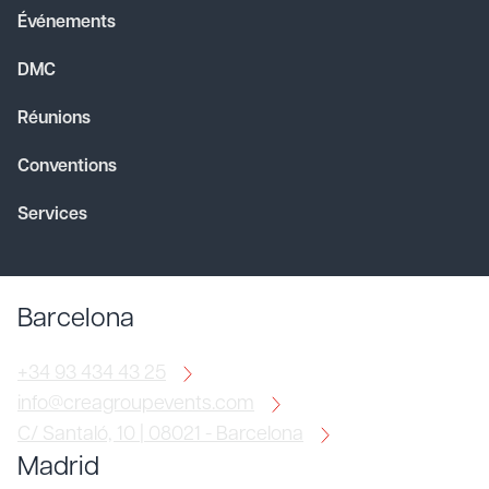
Événements
DMC
Réunions
Conventions
Services
Barcelona
+34 93 434 43 25
info@creagroupevents.com
C/ Santaló, 10 | 08021 - Barcelona
Madrid