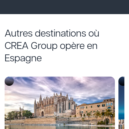
Autres destinations où
CREA Group opère en
DMC
D
Espagne
Malaga
M
Descubre
De