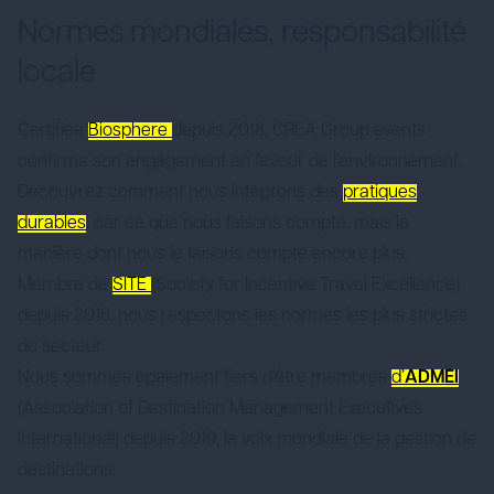
Normes mondiales, responsabilité
locale
Certifiée
Biosphere
depuis 2018, CREA Group events
confirme son engagement en faveur de l’environnement.
Découvrez comment nous intégrons des
pratiques
durables
, car ce que nous faisons compte, mais la
manière dont nous le faisons compte encore plus.
Membre de
SITE
(Society for Incentive Travel Excellence)
depuis 2016, nous respectons les normes les plus strictes
du secteur.
Nous sommes également fiers d’être membres
d’
ADMEI
(Association of Destination Management Executives
International) depuis 2019, la voix mondiale de la gestion de
destinations.